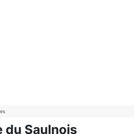
tes
e du Saulnois