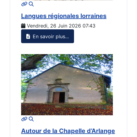
MOD_JTCS_VIEW_ARTICLE_LINK
MOD_JTCS_VIEW_FULL_IMAGE
Langues régionales lorraines
Vendredi, 26 Juin 2026 07:43
En savoir plus...
MOD_JTCS_VIEW_ARTICLE_LINK
MOD_JTCS_VIEW_FULL_IMAGE
Autour de la Chapelle d’Arlange